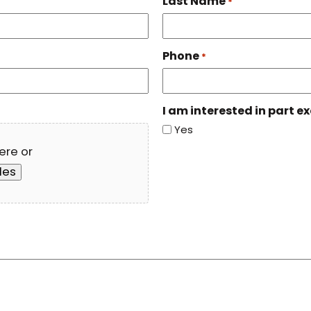
Last Name
*
Phone
*
I am interested in part
Yes
here or
iles