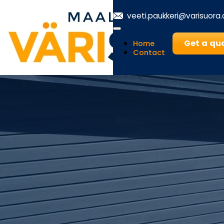
veeti.paukkeri@varisuora
Get a qu
Home
Contact