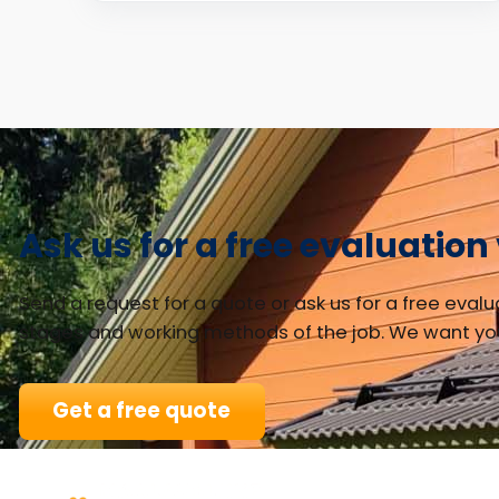
Page
1
of
20
Ask us for a free evaluation 
Send a request for a quote or ask us for a free evalua
stages and working methods of the job. We want you 
Get a free quote