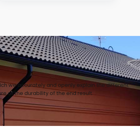
which we accurately and openly explain the different
of the durability of the end result.