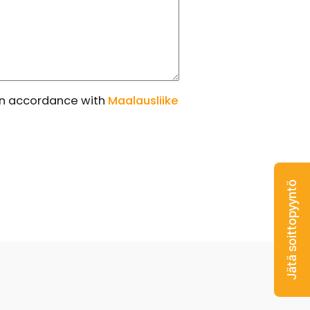
 in accordance with
Maalausliike
Jätä soittopyyntö