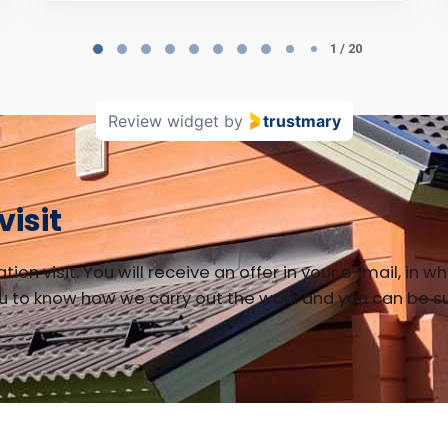
1 / 20
Review widget
by
trustmary
visit
tion visit. You will receive an offer in your e-mail, in 
to know how we carry out the work and you can be sure 