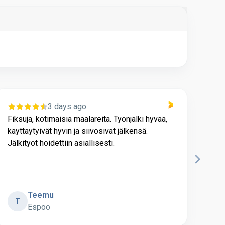
3 days ago
Fiksuja, kotimaisia maalareita. Työnjälki hyvää,
Hyvä
käyttäytyivät hyvin ja siivosivat jälkensä.
ong
Jälkityöt hoidettiin asiallisesti.
Teemu
T
R
Espoo