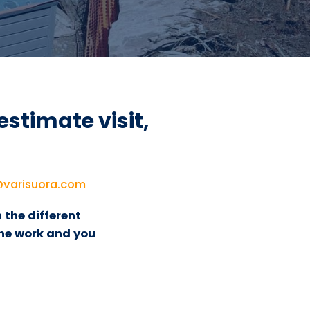
estimate visit,
@varisuora.com
 the different
he work and you