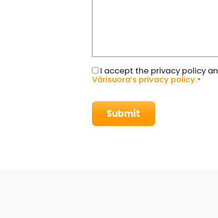
Complaince
I accept the privacy policy 
Värisuora’s privacy policy.
*
*