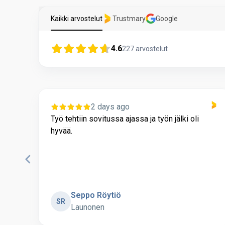
Kaikki arvostelut
Trustmary
Google
4.6
227
arvostelut
2 days ago
Työ tehtiin sovitussa ajassa ja työn jälki oli
hyvää.
Seppo Röytiö
SR
Launonen