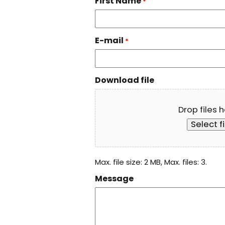
First Name
*
E-mail
*
Download file
Drop files 
Select f
Max. file size: 2 MB, Max. files: 3.
Message