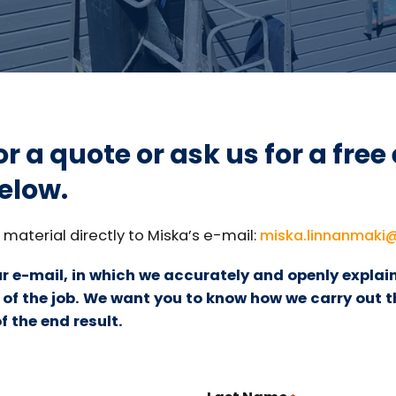
r a quote or ask us for a free 
elow.
material directly to Miska’s e-mail:
miska.linnanmaki
our e-mail, in which we accurately and openly explain
f the job. We want you to know how we carry out t
f the end result.