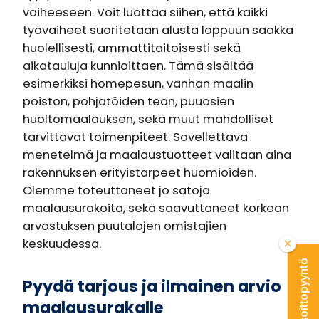
vaiheeseen. Voit luottaa siihen, että kaikki
työvaiheet suoritetaan alusta loppuun saakka
huolellisesti, ammattitaitoisesti sekä
aikatauluja kunnioittaen. Tämä sisältää
esimerkiksi homepesun, vanhan maalin
poiston, pohjatöiden teon, puuosien
huoltomaalauksen, sekä muut mahdolliset
tarvittavat toimenpiteet. Sovellettava
menetelmä ja maalaustuotteet valitaan aina
rakennuksen erityistarpeet huomioiden.
Olemme toteuttaneet jo satoja
maalausurakoita, sekä saavuttaneet korkean
arvostuksen puutalojen omistajien
keskuudessa.
Jätä soittopyyntö
Pyydä tarjous ja ilmainen arvio
maalausurakalle