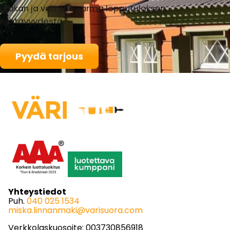
urakan ja voit olla varma lopputuloksen
kestävyydestä.
Pyydä tarjous
Yhteystiedot
Puh.
040 025 1534
miska.linnanmaki@varisuora.com
Verkkolaskuosoite: 003730856918