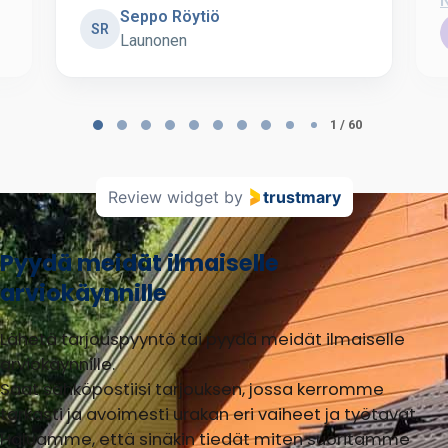
Seppo Röytiö
SR
Launonen
Page
1
1 / 60
of
60
Review widget
by
trustmary
Pyydä meidät ilmaiselle
arviokäynnille
Lähetä tarjouspyyntö tai pyydä meidät ilmaiselle
arviokäynnille.
Saat sähköpostiisi tarjouksen, jossa kerromme
tarkasti ja avoimesti urakan eri vaiheet ja työtavat.
Haluamme, että sinäkin tiedät miten suoritamme