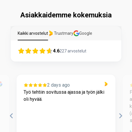
Asiakkaidemme kokemuksia
Kaikki arvostelut
Trustmary
Google
4.6
227
arvostelut
2 days ago
Työ tehtiin sovitussa ajassa ja työn jälki
P
oli hyvää.
a
k
(
s