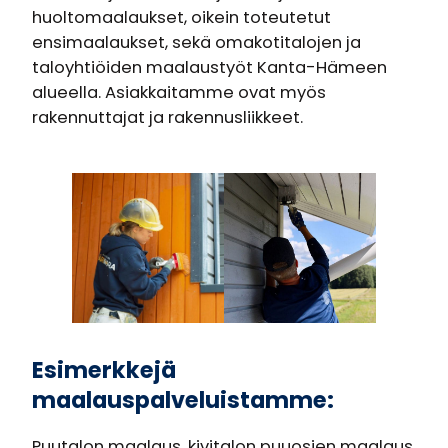
huoltomaalaukset, oikein toteutetut
ensimaalaukset, sekä omakotitalojen ja
taloyhtiöiden maalaustyöt Kanta-Hämeen
alueella. Asiakkaitamme ovat myös
rakennuttajat ja rakennusliikkeet.
Esimerkkejä
maalauspalveluistamme:
Puutalon maalaus, kivitalon puuosien maalaus,