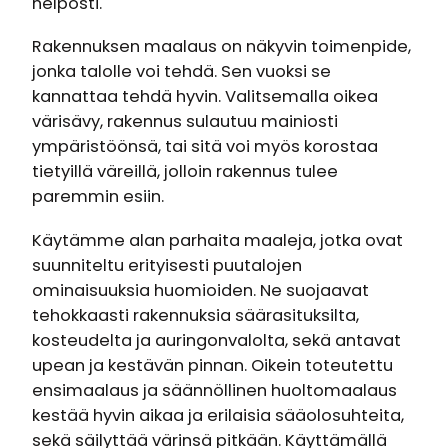
helposti.
Rakennuksen maalaus on näkyvin toimenpide,
jonka talolle voi tehdä. Sen vuoksi se
kannattaa tehdä hyvin. Valitsemalla oikea
värisävy, rakennus sulautuu mainiosti
ympäristöönsä, tai sitä voi myös korostaa
tietyillä väreillä, jolloin rakennus tulee
paremmin esiin.
Käytämme alan parhaita maaleja, jotka ovat
suunniteltu erityisesti puutalojen
ominaisuuksia huomioiden. Ne suojaavat
tehokkaasti rakennuksia säärasituksilta,
kosteudelta ja auringonvalolta, sekä antavat
upean ja kestävän pinnan. Oikein toteutettu
ensimaalaus ja säännöllinen huoltomaalaus
kestää hyvin aikaa ja erilaisia sääolosuhteita,
sekä säilyttää värinsä pitkään. Käyttämällä