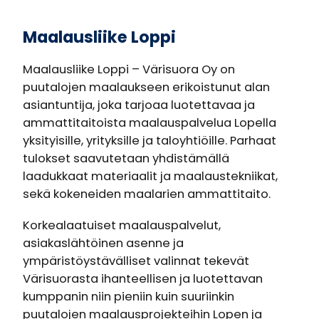
Maalausliike Loppi
Maalausliike Loppi – Värisuora Oy on
puutalojen maalaukseen erikoistunut alan
asiantuntija, joka tarjoaa luotettavaa ja
ammattitaitoista maalauspalvelua Lopella
yksityisille, yrityksille ja taloyhtiöille. Parhaat
tulokset saavutetaan yhdistämällä
laadukkaat materiaalit ja maalaustekniikat,
sekä kokeneiden maalarien ammattitaito.
Korkealaatuiset maalauspalvelut,
asiakaslähtöinen asenne ja
ympäristöystävälliset valinnat tekevät
Värisuorasta ihanteellisen ja luotettavan
kumppanin niin pieniin kuin suuriinkin
puutalojen maalausprojekteihin Lopen ja