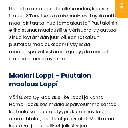
Haluatko antaa puutalollesi uuden, kauniin
ilmeen? Tarvitseeko rakennuksesi täysin uutta
maalipintaa tai huoltomaalausta? Puutaloihin
erikoistunut maalausliike Värisuora Oy auttaa
sinua löytämään juuri oikean ratkaisun
puutalosi maalaukseen! Kysy lisää
maalauspalveluistamme ja pyydä meidät
ilmaiselle arviokäynnille.
Maalari Loppi – Puutalon
maalaus Loppi
Värisuora Oy Maalausliike Loppi ja Kanta-
Häme: Laadukas maalauspalvelumme kattaa
kaikenlaiset puutalotyypit, kuten huvilat,
omakotitalot, paritalot ja rivitalot. Meiltä saat
kestävät ja huolelliset julkisivujen