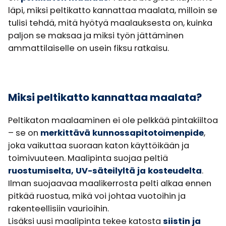
läpi, miksi peltikatto kannattaa maalata, milloin se
tulisi tehdä, mitä hyötyä maalauksesta on, kuinka
paljon se maksaa ja miksi työn jättäminen
ammattilaiselle on usein fiksu ratkaisu.
Miksi peltikatto kannattaa maalata?
Peltikaton maalaaminen ei ole pelkkää pintakiiltoa
– se on
merkittävä kunnossapitotoimenpide
,
joka vaikuttaa suoraan katon käyttöikään ja
toimivuuteen. Maalipinta suojaa peltiä
ruostumiselta, UV-säteilyltä ja kosteudelta
.
Ilman suojaavaa maalikerrosta pelti alkaa ennen
pitkää ruostua, mikä voi johtaa vuotoihin ja
rakenteellisiin vaurioihin.
Lisäksi uusi maalipinta tekee katosta
siistin ja