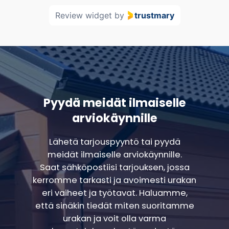
Review widget
by
trustmary
Pyydä meidät ilmaiselle
arviokäynnille
Lähetä tarjouspyyntö tai pyydä
meidät ilmaiselle arviokäynnille.
Saat sähköpostiisi tarjouksen, jossa
kerromme tarkasti ja avoimesti urakan
eri vaiheet ja työtavat. Haluamme,
että sinäkin tiedät miten suoritamme
urakan ja voit olla varma