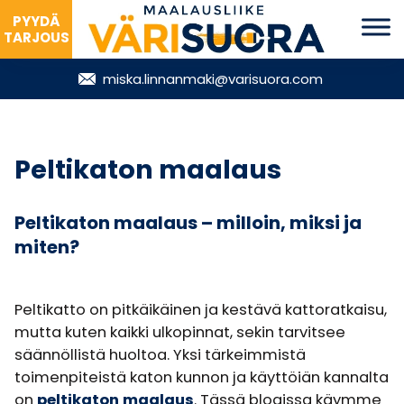
PYYDÄ
TARJOUS
miska.linnanmaki@varisuora.com
Peltikaton maalaus
Peltikaton maalaus – milloin, miksi ja
miten?
Peltikatto on pitkäikäinen ja kestävä kattoratkaisu,
mutta kuten kaikki ulkopinnat, sekin tarvitsee
säännöllistä huoltoa. Yksi tärkeimmistä
toimenpiteistä katon kunnon ja käyttöiän kannalta
on
peltikaton maalaus
. Tässä blogissa käymme