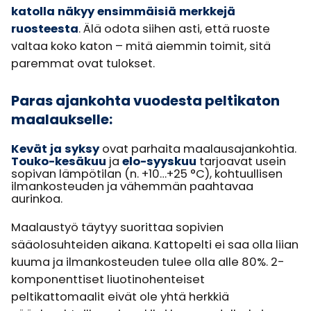
katolla näkyy ensimmäisiä merkkejä
ruosteesta
. Älä odota siihen asti, että ruoste
valtaa koko katon – mitä aiemmin toimit, sitä
paremmat ovat tulokset.
Paras ajankohta vuodesta peltikaton
maalaukselle:
Kevät ja syksy
ovat parhaita maalausajankohtia.
Touko-kesäkuu
ja
elo-syyskuu
tarjoavat usein
sopivan lämpötilan (n. +10…+25 °C), kohtuullisen
ilmankosteuden ja vähemmän paahtavaa
aurinkoa.
Maalaustyö täytyy suorittaa sopivien
sääolosuhteiden aikana. Kattopelti ei saa olla liian
kuuma ja ilmankosteuden tulee olla alle 80%. 2-
komponenttiset liuotinohenteiset
peltikattomaalit eivät ole yhtä herkkiä