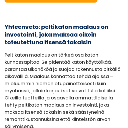
Yhteenveto: peltikaton maalaus on
investointi, joka maksaa oikein
toteutettuna itsensä takaisin
Peltikaton maalaus on tärkeä osa katon
kunnossapitoa. Se pidentää katon käyttöikää,
parantaa ulkonäköä ja suojaa rakennusta pitkällä
aikavälillä. Maalaus kannattaa tehdä ajoissa –
mieluummin hieman etupainotteisesti kuin
myöhässä, jolloin korjaukset voivat tulla kalliiksi.
Oikeilla tuotteilla ja osaavalla ammattilaisella
tehty peltikaton maalaus on investointi, joka
maksaa itsensä takaisin sekä säästyneinä
remonttikustannuksina että kiinteistön arvon
säilymisenä.