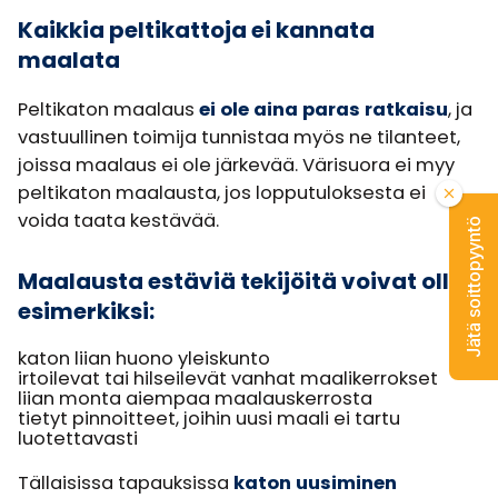
Kaikkia peltikattoja ei kannata
maalata
Peltikaton maalaus
ei ole aina paras ratkaisu
, ja
vastuullinen toimija tunnistaa myös ne tilanteet,
joissa maalaus ei ole järkevää. Värisuora ei myy
peltikaton maalausta, jos lopputuloksesta ei
voida taata kestävää.
Jätä soittopyyntö
Maalausta estäviä tekijöitä voivat olla
esimerkiksi:
katon liian huono yleiskunto
irtoilevat tai hilseilevät vanhat maalikerrokset
liian monta aiempaa maalauskerrosta
tietyt pinnoitteet, joihin uusi maali ei tartu
luotettavasti
Tällaisissa tapauksissa
katon uusiminen