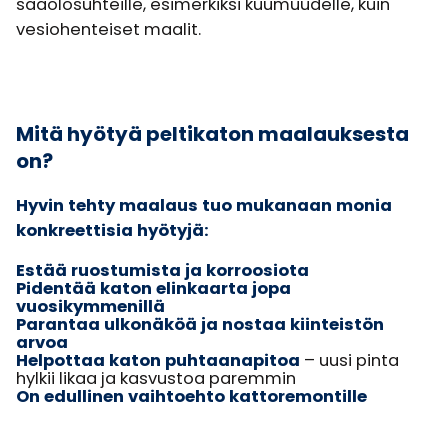
sääolosuhteille, esimerkiksi kuumuudelle, kuin
vesiohenteiset maalit.
Mitä hyötyä peltikaton maalauksesta
on?
Hyvin tehty maalaus tuo mukanaan monia
konkreettisia hyötyjä:
Estää ruostumista ja korroosiota
Pidentää katon elinkaarta jopa
vuosikymmenillä
Parantaa ulkonäköä ja nostaa kiinteistön
arvoa
Helpottaa katon puhtaanapitoa
– uusi pinta
hylkii likaa ja kasvustoa paremmin
On edullinen vaihtoehto kattoremontille