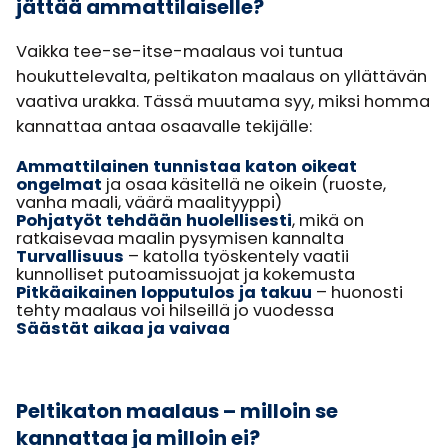
jättää ammattilaiselle?
Vaikka tee-se-itse-maalaus voi tuntua
houkuttelevalta, peltikaton maalaus on yllättävän
vaativa urakka. Tässä muutama syy, miksi homma
kannattaa antaa osaavalle tekijälle:
Ammattilainen tunnistaa katon oikeat
ongelmat
ja osaa käsitellä ne oikein (ruoste,
vanha maali, väärä maalityyppi)
Pohjatyöt tehdään huolellisesti
, mikä on
ratkaisevaa maalin pysymisen kannalta
Turvallisuus
– katolla työskentely vaatii
kunnolliset putoamissuojat ja kokemusta
Pitkäaikainen lopputulos ja takuu
– huonosti
tehty maalaus voi hilseillä jo vuodessa
Säästät aikaa ja vaivaa
Peltikaton maalaus – milloin se
kannattaa ja milloin ei?