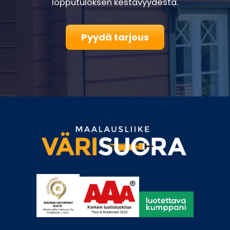
lopputuloksen kestävyydestä.
Pyydä tarjous