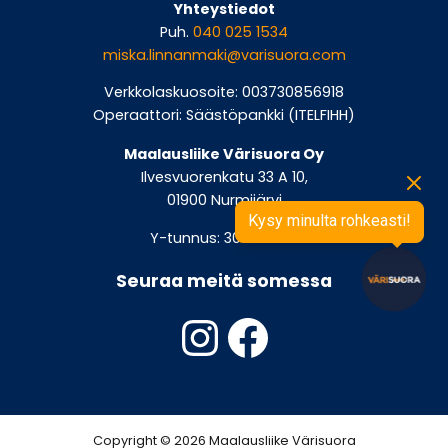
Yhteystiedot
Puh.
040 025 1534
miska.linnanmaki@varisuora.com
Verkkolaskuosoite: 003730856918
Operaattori: Säästöpankki (ITELFIHH)
Maalausliike Värisuora Oy
Ilvesvuorenkatu 33 A 10,
01900 Nurmijärvi
Kysy minulta rohkeasti!
Y-tunnus: 3085691-8
Seuraa meitä somessa
Instagram
Faceboo
Copyright © 2026 Maalausliike Värisuora