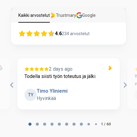
Kaikki arvostelut
Trustmary
Google
4.6
234
arvostelut
2 days ago
Todella siisti työn toteutus ja jälki
Y
v
Timo Yliniemi
TY
Hyvinkää
Page
1
1 / 60
of
60