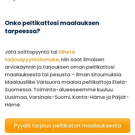
Onko peltikattosi maalauksen
tarpeessa?
Jätä soittopyyntö tai
lähetä
tarjouspyyntölomake
, niin saat ilmaisen
arviokäynnin ja tarjouksen oman peltikattosi
maalauksesta tai pesusta – ilman sitoumuksia.
Maalausliike Värisuora maalaa peltikattoja Etelä-
Suomessa. Toiminta-alueeseemme kuuluu:
Uusimaa, Varsinais-Suomi, Kanta-Häme ja Päijät-
Häme.
Pyydä tarjous peltikaton maalauksesta