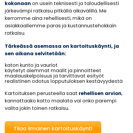
kokonaan
on usein teknisesti ja taloudellisesti
järkevämpi ratkaisu pitkällä aikavälillä. Me
kerromme aina rehellisesti, mikä on
asiakkaallemme paras ja kustannustehokkain
ratkaisu.
Tärkeässä asemassa on kartoituskäynti, ja
sen aikana selvitetään:
katon kunto ja vauriot
käytetyt aiemmat maalit ja pinnoitteet
maalauskelpoisuus ja tarvittavat esityöt
realistinen odotus lopputuloksen kestävyydestä
Kartoituksen perusteella saat
rehellisen arvion
,
kannattaako katto maalata vai onko parempi
valita jokin toinen ratkaisu.
Tilaa ilmainen kartoituskäynti